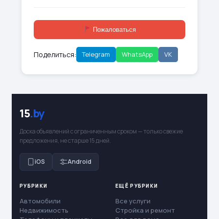
Пожаловаться
Поделиться:
Telegram
WhatsApp
VK
15
.by
Доска объявлений с ограниченным сроком — только свежие
предложения, не старше 15 дней.
iOS
Android
РУБРИКИ
ЕЩЁ РУБРИКИ
Автомобили
Все услуги
Недвижимость
Стройка и ремонт