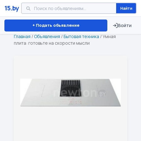
15.by
Найти
Минск
Витебск
Брест
⏱ ТОЛЬКО 15 ДНЕЙ
+ Подать объявление
Войти
Главная
/
Объявления
/
Бытовая техника
/
Умная
плита: готовьте на скорости мысли