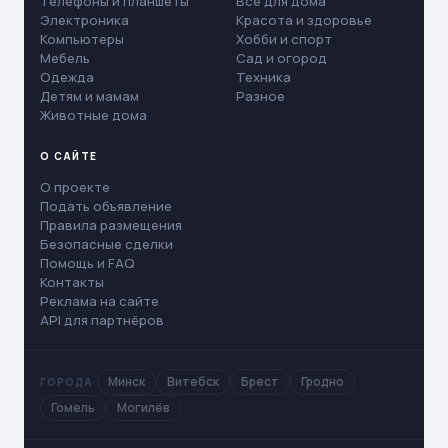
Телефоны и планшеты
Все для дома
Электроника
Красота и здоровье
Компьютеры
Хобби и спорт
Мебель
Сад и огород
Одежда
Техника
Детям и мамам
Разное
Животные дома
О САЙТЕ
О проекте
Подать объявление
Правила размещения
Безопасные сделки
Помощь и FAQ
Контакты
Реклама на сайте
API для партнёров
Минск
Витебск
Брест
Гродно
ГОРОДА
Гомель
Могилёв