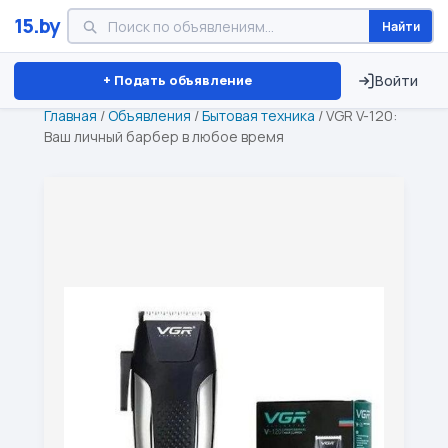
15.by
Найти
Минск
Витебск
Брест
⏱ ТОЛЬКО 15 ДНЕЙ
+ Подать объявление
Войти
Главная
/
Объявления
/
Бытовая техника
/
VGR V-120:
Ваш личный барбер в любое время