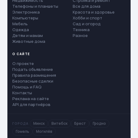
Недвижимость
Стройка и ремонт
Телефоны и планшеты
Все для дома
Электроника
Красота и здоровье
Компьютеры
Хобби и спорт
Мебель
Сад и огород
Одежда
Техника
Детям и мамам
Разное
Животные дома
О САЙТЕ
О проекте
Подать объявление
Правила размещения
Безопасные сделки
Помощь и FAQ
Контакты
Реклама на сайте
API для партнёров
Минск
Витебск
Брест
Гродно
ГОРОДА
Гомель
Могилёв