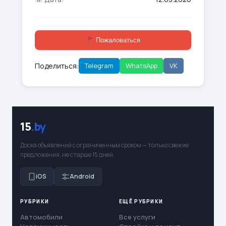
Пожаловаться
Поделиться:
Telegram
WhatsApp
VK
15
.by
Доска объявлений с ограниченным сроком — только свежие
предложения, не старше 15 дней.
iOS
Android
РУБРИКИ
ЕЩЁ РУБРИКИ
Автомобили
Все услуги