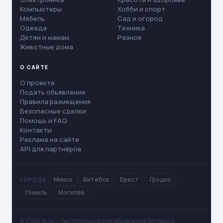
Компьютеры
Хобби и спорт
Мебель
Сад и огород
Одежда
Техника
Детям и мамам
Разное
Животные дома
О САЙТЕ
О проекте
Подать объявление
Правила размещения
Безопасные сделки
Помощь и FAQ
Контакты
Реклама на сайте
API для партнёров
Минск
Витебск
Брест
Гродно
ГОРОДА
Гомель
Могилёв
© 2026 15.by — бесплатная доска объявлений Беларуси. ·