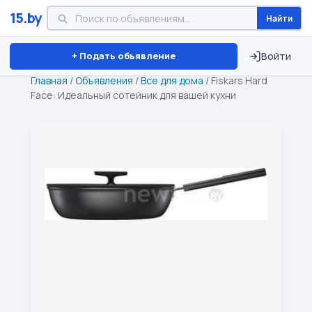
15.by
Найти
Минск
Витебск
Брест
⏱ ТОЛЬКО 15 ДНЕЙ
+ Подать объявление
Войти
Главная
/
Объявления
/
Все для дома
/
Fiskars Hard
Face: Идеальный сотейник для вашей кухни