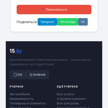
Пожаловаться
Поделиться:
Telegram
WhatsApp
VK
15
.by
Доска объявлений с ограниченным сроком — только свежие
предложения, не старше 15 дней.
iOS
Android
РУБРИКИ
ЕЩЁ РУБРИКИ
Автомобили
Все услуги
Недвижимость
Стройка и ремонт
Телефоны и планшеты
Все для дома
Электроника
Красота и здоровье