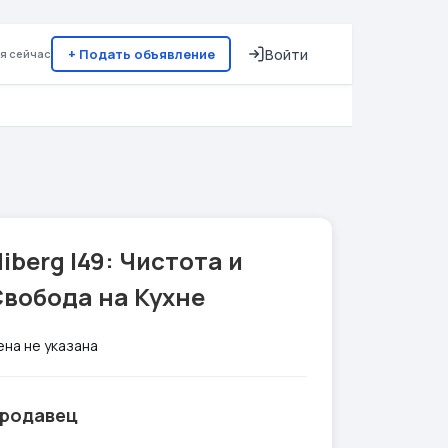
+ Подать объявление
Войти
я сейчас
iberg I49: Чистота и
Свобода на Кухне
ена не указана
родавец