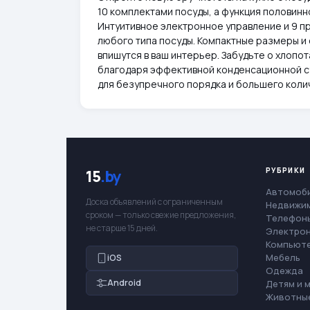
10 комплектами посуды, а функция половинн
Интуитивное электронное управление и 9 п
любого типа посуды. Компактные размеры и
впишутся в ваш интерьер. Забудьте о хлопо
благодаря эффективной конденсационной су
для безупречного порядка и большего коли
РУБРИКИ
15
.by
Автомоб
Доска объявлений с ограниченным
Недвижи
сроком — только свежие предложения,
Телефоны
не старше 15 дней.
Электро
Компьют
Мебель
iOS
Одежда
Android
Детям и 
Животны