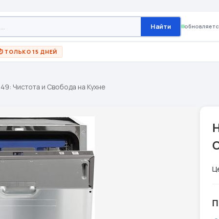
Найти
обновляетс
⏱ ТОЛЬКО 15 ДНЕЙ
I49: Чистота и Свобода на Кухне
H
Ц
П