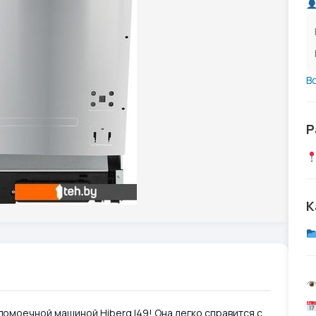
В
Р
К
домоечной машиной Hiberg I49! Она легко справится с