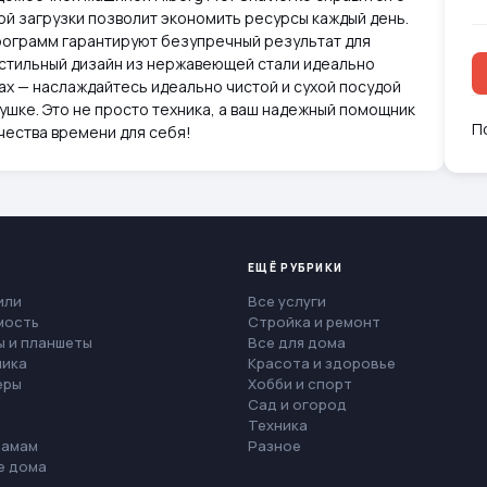
ой загрузки позволит экономить ресурсы каждый день.
рограмм гарантируют безупречный результат для
 стильный дизайн из нержавеющей стали идеально
тах — наслаждайтесь идеально чистой и сухой посудой
шке. Это не просто техника, а ваш надежный помощник
П
чества времени для себя!
ЕЩЁ РУБРИКИ
или
Все услуги
мость
Стройка и ремонт
 и планшеты
Все для дома
ника
Красота и здоровье
еры
Хобби и спорт
Сад и огород
Техника
мамам
Разное
е дома