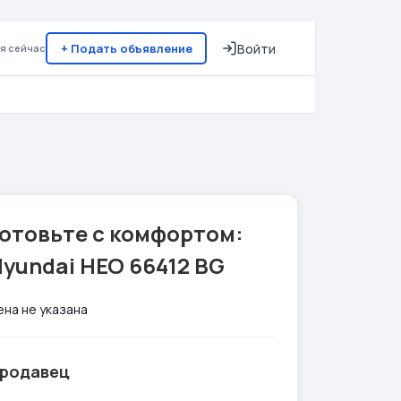
+ Подать объявление
Войти
я сейчас
отовьте с комфортом:
yundai HEO 66412 BG
ена не указана
родавец