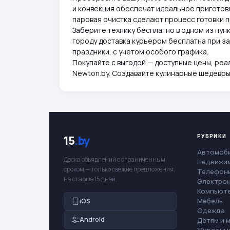
и конвекция обеспечат идеальное приготов
паровая очистка сделают процесс готовки 
Заберите технику бесплатно в одном из пун
городу доставка курьером бесплатна при за
праздники, с учетом особого графика.
Покупайте с выгодой — доступные цены, реа
Newton.by. Создавайте кулинарные шедевр
РУБРИКИ
15
.by
Автомоб
Доска объявлений с ограниченным
Недвижи
сроком — только свежие предложения,
Телефоны
не старше 15 дней.
Электро
Компьют
Мебель
iOS
Одежда
Android
Детям и 