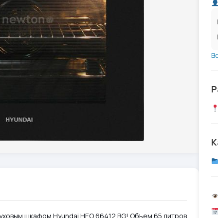
В
Р
К
уховым шкафом Hyundai HEO 66412 BG! Объем 65 литров