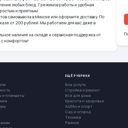
ление любых блюд. 7 режимов работы и удобная
простым и приятным.
ктов самовывоза в Минске или оформите доставку. По
казе от 200 рублей. Мы работаем для вас даже в
П
льное наличие на складе и сервисная поддержка от
ы с комфортом!
ЕЩЁ РУБРИКИ
или
Все услуги
мость
Стройка и ремонт
 и планшеты
Все для дома
ника
Красота и здоровье
еры
Хобби и спорт
Сад и огород
Техника
мамам
Разное