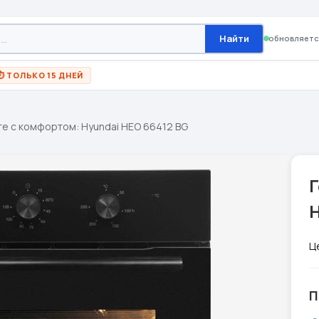
Найти
обновляетс
⏱ ТОЛЬКО 15 ДНЕЙ
те с комфортом: Hyundai HEO 66412 BG
Г
H
Ц
П