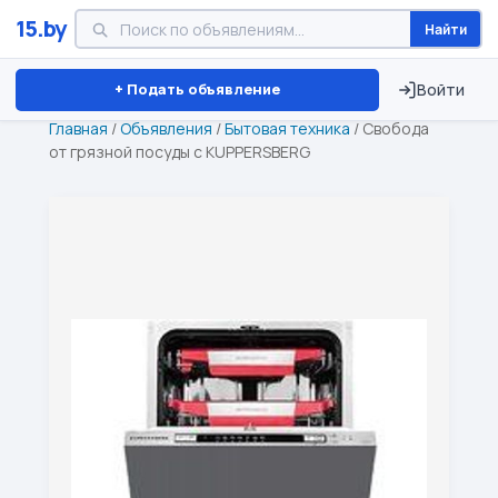
15.by
Найти
Минск
Витебск
Брест
⏱ ТОЛЬКО 15 ДНЕЙ
+ Подать объявление
Войти
Главная
/
Объявления
/
Бытовая техника
/
Свобода
от грязной посуды с KUPPERSBERG