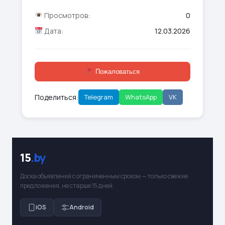
Просмотров:
0
Дата:
12.03.2026
Пожаловаться
Поделиться:
Telegram
WhatsApp
VK
15
.by
Доска объявлений с ограниченным сроком — только свежие
предложения, не старше 15 дней.
iOS
Android