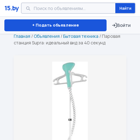
15.by
Найти
Минск
Витебск
Брест
⏱ ТОЛЬКО 15 ДНЕЙ
+ Подать объявление
Войти
Главная
/
Объявления
/
Бытовая техника
/
Паровая
станция Supra: идеальный вид за 40 секунд