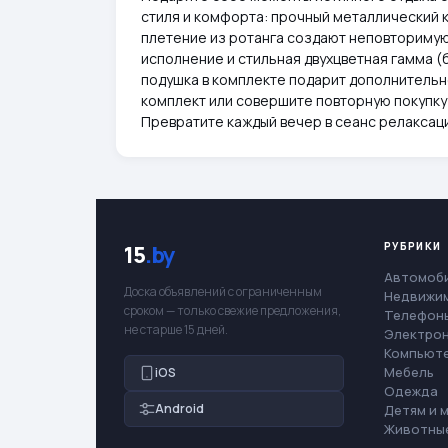
стиля и комфорта: прочный металлический к
плетение из ротанга создают неповториму
исполнение и стильная двухцветная гамма (
подушка в комплекте подарит дополнитель
комплект или совершите повторную покупку
Превратите каждый вечер в сеанс релаксац
РУБРИКИ
15
.by
Автомоб
Доска объявлений с ограниченным
Недвижи
сроком — только свежие предложения,
Телефоны
не старше 15 дней.
Электро
Компьют
Мебель
iOS
Одежда
Android
Детям и 
Животны