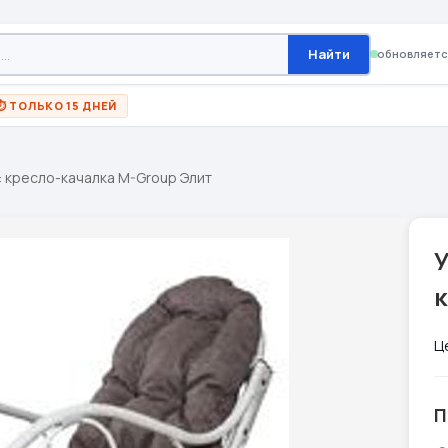
Найти
обновляетс
⏱ ТОЛЬКО 15 ДНЕЙ
: кресло-качалка M-Group Элит
У
Ц
П