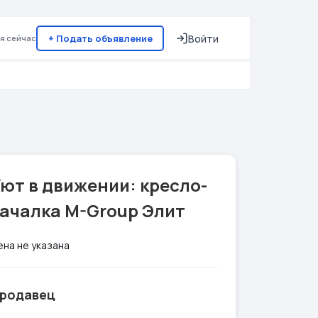
+ Подать объявление
Войти
я сейчас
ют в движении: кресло-
качалка M-Group Элит
ена не указана
родавец