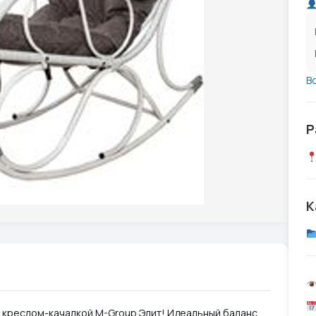
В
Р
К
 креслом-качалкой M-Group Элит! Идеальный баланс