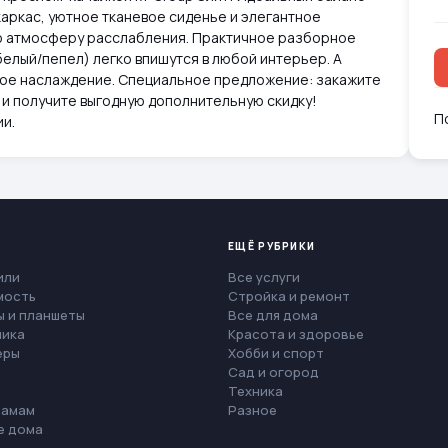
аркас, уютное тканевое сиденье и элегантное
ю атмосферу расслабления. Практичное разборное
белый/пепел) легко впишутся в любой интерьер. А
ное наслаждение. Специальное предложение: закажите
 и получите выгодную дополнительную скидку!
П
ии.
ЕЩЁ РУБРИКИ
или
Все услуги
мость
Стройка и ремонт
 и планшеты
Все для дома
ника
Красота и здоровье
еры
Хобби и спорт
Сад и огород
Техника
мамам
Разное
е дома