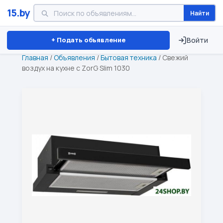
15.by
Найти
Минск
Витебск
Брест
⏱ ТОЛЬКО 15 ДНЕЙ
+ Подать объявление
Войти
Главная
/
Объявления
/
Бытовая техника
/
Свежий
воздух на кухне с ZorG Slim 1030