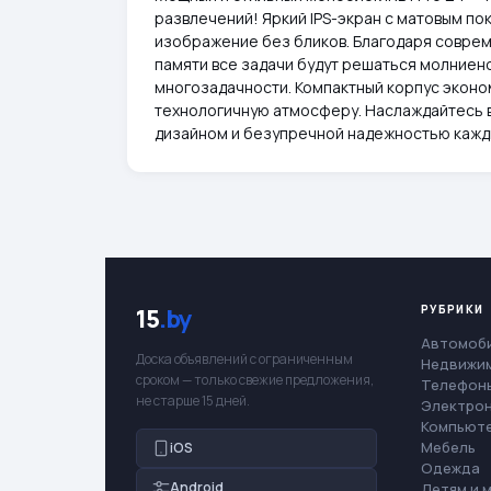
развлечений! Яркий IPS-экран с матовым п
изображение без бликов. Благодаря совреме
памяти все задачи будут решаться молниено
многозадачности. Компактный корпус эконом
технологичную атмосферу. Наслаждайтесь 
дизайном и безупречной надежностью кажд
РУБРИКИ
15
.by
Автомоб
Доска объявлений с ограниченным
Недвижи
сроком — только свежие предложения,
Телефоны
не старше 15 дней.
Электро
Компьют
Мебель
iOS
Одежда
Android
Детям и 