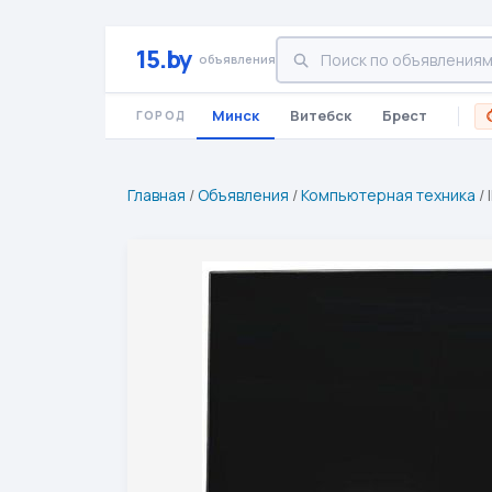
15.by
объявления
Минск
Витебск
Брест
ГОРОД
Главная
/
Объявления
/
Компьютерная техника
/