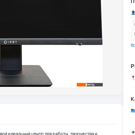
П
В
Р
К
твой идеальный центр для работы, творчества и