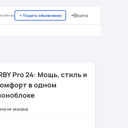
+ Подать объявление
Войти
я сейчас
RBY Pro 24: Мощь, стиль и
комфорт в одном
моноблоке
ена не указана