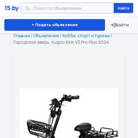
15.by
Найти
Минск
Витебск
Брест
⏱ ТОЛЬКО 15 ДНЕЙ
+ Подать объявление
Войти
Главная
/
Объявления
/
Хобби, спорт и туризм
/
Городской зверь: Kugoo Kirin V3 Pro Plus 2024