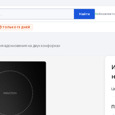
Найти
обновляетс
⏱ ТОЛЬКО 15 ДНЕЙ
ия вдохновения на двух конфорках
н
Ц
П