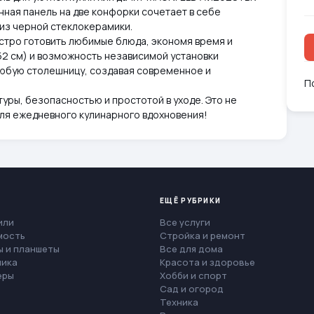
нная панель на две конфорки сочетает в себе
 из черной стеклокерамики.
стро готовить любимые блюда, экономя время и
2 см) и возможность независимой установки
любую столешницу, создавая современное и
П
ры, безопасностью и простотой в уходе. Это не
для ежедневного кулинарного вдохновения!
ЕЩЁ РУБРИКИ
или
Все услуги
мость
Стройка и ремонт
 и планшеты
Все для дома
ника
Красота и здоровье
еры
Хобби и спорт
Сад и огород
Техника