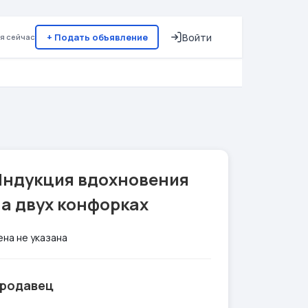
+ Подать объявление
Войти
я сейчас
Индукция вдохновения
а двух конфорках
ена не указана
родавец