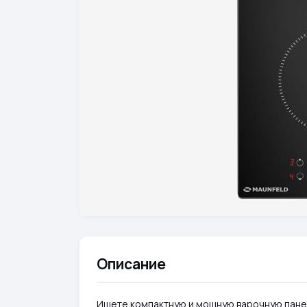
Описание
Ищете компактную и мощную варочную панел