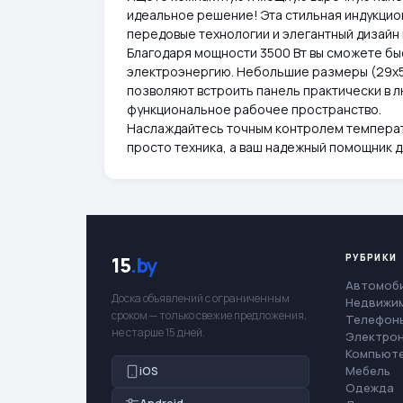
идеальное решение! Эта стильная индукцио
передовые технологии и элегантный дизайн
Благодаря мощности 3500 Вт вы сможете бы
электроэнергию. Небольшие размеры (29х5
позволяют встроить панель практически в 
функциональное рабочее пространство.
Наслаждайтесь точным контролем температу
просто техника, а ваш надежный помощник 
РУБРИКИ
15
.by
Автомоб
Доска объявлений с ограниченным
Недвижи
сроком — только свежие предложения,
Телефоны
не старше 15 дней.
Электро
Компьют
Мебель
iOS
Одежда