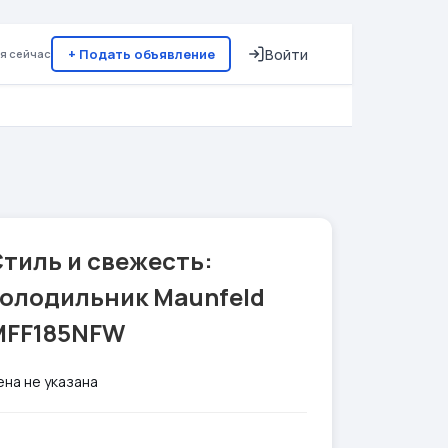
+ Подать объявление
Войти
я сейчас
тиль и свежесть:
холодильник Maunfeld
MFF185NFW
ена не указана