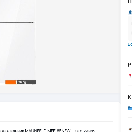
П
В
Р
К
 Холодильник MAUNFELD MFF185NFW — это умная