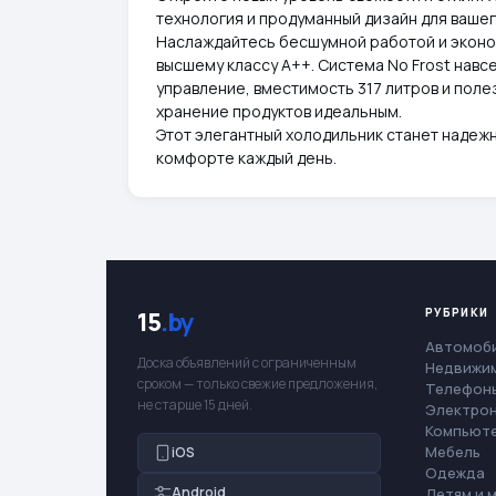
технология и продуманный дизайн для вашег
Наслаждайтесь бесшумной работой и эконо
высшему классу A++. Система No Frost навс
управление, вместимость 317 литров и полез
хранение продуктов идеальным.
Этот элегантный холодильник станет надеж
комфорте каждый день.
РУБРИКИ
15
.by
Автомоб
Доска объявлений с ограниченным
Недвижи
сроком — только свежие предложения,
Телефоны
не старше 15 дней.
Электро
Компьют
Мебель
iOS
Одежда
Android
Детям и 