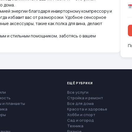
о дома.
мией энергии благодаря инверторному компрессору и
егда избавит вас от разморозки. Удобное сенсорное
ные аксессуары, такие как полка для вина, делают
ным и стильным помощником, заботясь о вашем
П
ЕЩЁ РУБРИКИ
или
Все услуги
мость
Стройка и ремонт
 и планшеты
Все для дома
ника
Красота и здоровье
еры
Хобби и спорт
Сад и огород
Техника
мамам
Разное