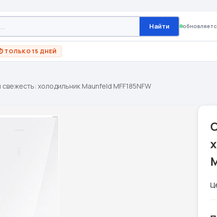
Найти
обновляетс
⏱ ТОЛЬКО 15 ДНЕЙ
и свежесть: холодильник Maunfeld MFF185NFW
С
Ц