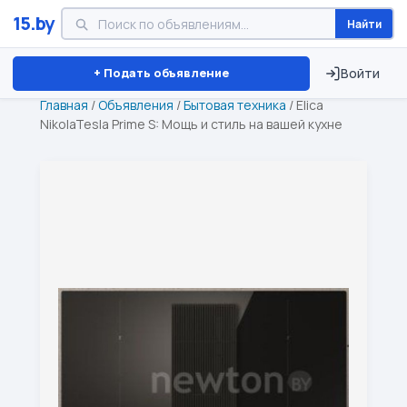
15.by
Найти
Минск
Витебск
Брест
⏱ ТОЛЬКО 15 ДНЕЙ
+ Подать объявление
Войти
Главная
/
Объявления
/
Бытовая техника
/
Elica
NikolaTesla Prime S: Мощь и стиль на вашей кухне