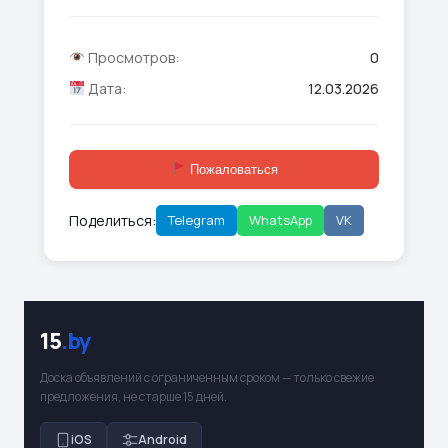
Просмотров:
0
Дата:
12.03.2026
Пожаловаться
Поделиться:
Telegram
WhatsApp
VK
15
.by
Доска объявлений с ограниченным сроком — только свежие
предложения, не старше 15 дней.
iOS
Android