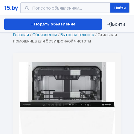
15.by
Найти
Минск
Витебск
Брест
⏱ ТОЛЬКО 15 ДНЕЙ
+ Подать объявление
Войти
Главная
/
Объявления
/
Бытовая техника
/
Стильная
помощница для безупречной чистоты