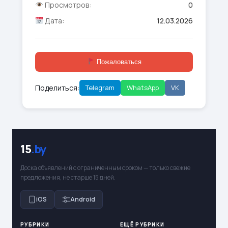
Просмотров:
0
Дата:
12.03.2026
Пожаловаться
Поделиться:
Telegram
WhatsApp
VK
15
.by
Доска объявлений с ограниченным сроком — только свежие
предложения, не старше 15 дней.
iOS
Android
РУБРИКИ
ЕЩЁ РУБРИКИ