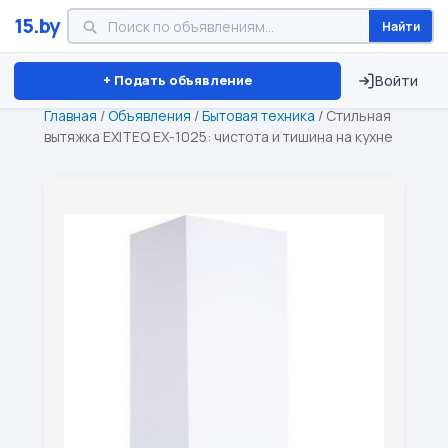
15.by
Найти
Минск
Витебск
Брест
⏱ ТОЛЬКО 15 ДНЕЙ
+ Подать объявление
Войти
Главная
/
Объявления
/
Бытовая техника
/
Стильная
вытяжка EXITEQ EX-1025: чистота и тишина на кухне