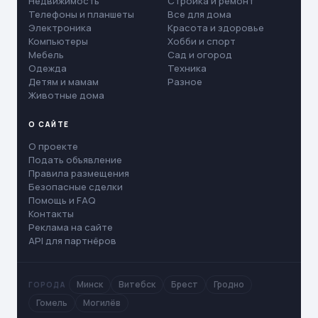
Недвижимость
Стройка и ремонт
Телефоны и планшеты
Все для дома
Электроника
Красота и здоровье
Компьютеры
Хобби и спорт
Мебель
Сад и огород
Одежда
Техника
Детям и мамам
Разное
Животные дома
О САЙТЕ
О проекте
Подать объявление
Правила размещения
Безопасные сделки
Помощь и FAQ
Контакты
Реклама на сайте
API для партнёров
Минск
Витебск
Брест
Гродно
ГОРОДА
Гомель
Могилёв