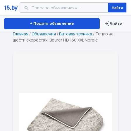
15.by
Найти
Минск
Витебск
Брест
⏱ ТОЛЬКО 15 ДНЕЙ
+ Подать объявление
Войти
Главная
/
Объявления
/
Бытовая техника
/
Тепло на
шести скоростях: Beurer HD 150 XXL Nordic