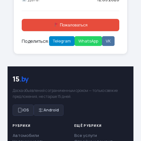
Пожаловаться
Поделиться:
Telegram
WhatsApp
VK
15
.by
Доска объявлений с ограниченным сроком — только свежие
предложения, не старше 15 дней.
iOS
Android
РУБРИКИ
ЕЩЁ РУБРИКИ
Автомобили
Все услуги