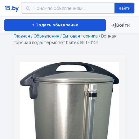
15.by
Найти
Минск
Витебск
Брест
⏱ ТОЛЬКО 15 ДНЕЙ
+ Подать объявление
Войти
Главная
/
Объявления
/
Бытовая техника
/
Вечная
горячая вода: термопот Ksitex SKT-012L