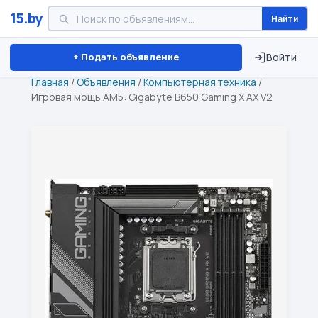
15.by
Найти
Минск
Витебск
Брест
⏱ ТОЛЬКО 15 ДНЕЙ
+ Подать объявление
Войти
Главная
/
Объявления
/
Компьютерная техника
/
Игровая мощь AM5: Gigabyte B650 Gaming X AX V2