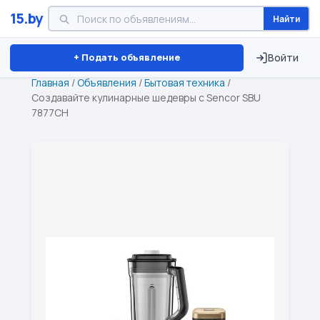
15.by
Найти
Минск
Витебск
Брест
⏱ ТОЛЬКО 15 ДНЕЙ
+ Подать объявление
Войти
Главная
/
Объявления
/
Бытовая техника
/
Создавайте кулинарные шедевры с Sencor SBU
7877CH