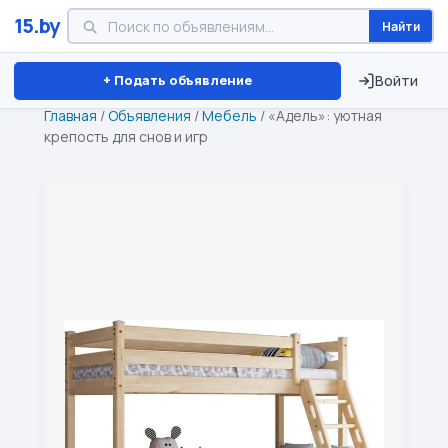
15.by
Найти
Минск
Витебск
Брест
⏱ ТОЛЬКО 15 ДНЕЙ
+ Подать объявление
Войти
Главная
/
Объявления
/
Мебель
/
«Адель»: уютная
крепость для снов и игр