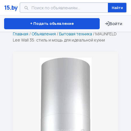
15.by
Найти
Минск
Витебск
Брест
⏱ ТОЛЬКО 15 ДНЕЙ
+ Подать объявление
Войти
Главная
/
Объявления
/
Бытовая техника
/
MAUNFELD
Lee Wall 35: стиль и мощь для идеальной кухни