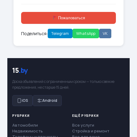
Пожаловаться
Поделиться:
Telegram
WhatsApp
VK
15
.by
Доска объявлений с ограниченным сроком — только свежие
предложения, не старше 15 дней.
iOS
Android
РУБРИКИ
ЕЩЁ РУБРИКИ
Автомобили
Все услуги
Недвижимость
Стройка и ремонт
Телефоны и планшеты
Все для дома