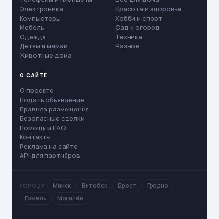
Электроника
Красота и здоровье
Компьютеры
Хобби и спорт
Мебель
Сад и огород
Одежда
Техника
Детям и мамам
Разное
Животные дома
О САЙТЕ
О проекте
Подать объявление
Правила размещения
Безопасные сделки
Помощь и FAQ
Контакты
Реклама на сайте
API для партнёров
Минск
Витебск
Брест
Гродно
ГОРОДА
Гомель
Могилёв