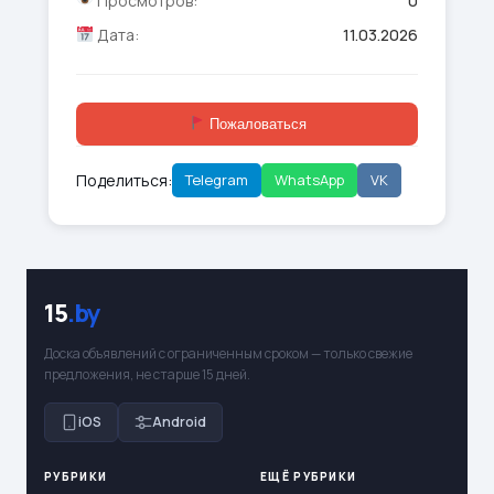
Просмотров:
0
Дата:
11.03.2026
Пожаловаться
Поделиться:
Telegram
WhatsApp
VK
15
.by
Доска объявлений с ограниченным сроком — только свежие
предложения, не старше 15 дней.
iOS
Android
РУБРИКИ
ЕЩЁ РУБРИКИ