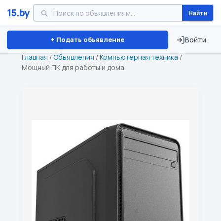
15.by
Найти
Минск
Витебск
Брест
⏱ ТОЛЬКО 15 ДНЕЙ
+ Подать объявление
Войти
Главная
/
Объявления
/
Компьютерная техника
/
Мощный ПК для работы и дома