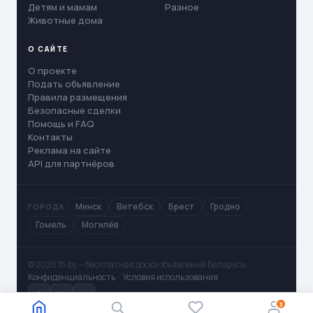
Детям и мамам
Разное
Животные дома
О САЙТЕ
О проекте
Подать объявление
Правила размещения
Безопасные сделки
Помощь и FAQ
Контакты
Реклама на сайте
API для партнёров
Минск
Витебск
Брест
Гродно
ГОРОДА
Гомель
Могилёв
© 2026 15.by — бесплатная доска объявлений Беларуси. ·
Конфиденциальность
·
Условия использования
✈
V
◻
3