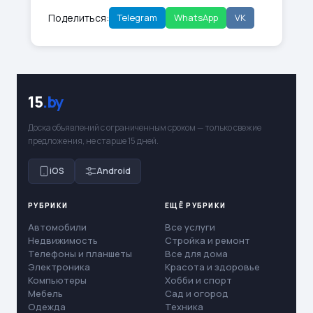
Поделиться:
Telegram
WhatsApp
VK
15
.by
Доска объявлений с ограниченным сроком — только свежие
предложения, не старше 15 дней.
iOS
Android
РУБРИКИ
ЕЩЁ РУБРИКИ
Автомобили
Все услуги
Недвижимость
Стройка и ремонт
Телефоны и планшеты
Все для дома
Электроника
Красота и здоровье
Компьютеры
Хобби и спорт
Мебель
Сад и огород
Одежда
Техника