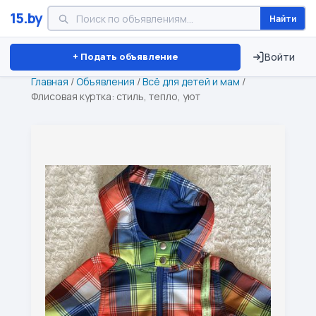
15.by
Найти
Минск
Витебск
Брест
⏱ ТОЛЬКО 15 ДНЕЙ
+ Подать объявление
Войти
Главная
/
Объявления
/
Всё для детей и мам
/
Флисовая куртка: стиль, тепло, уют