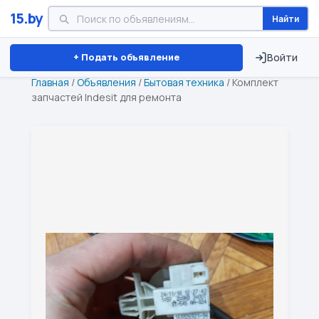
15.by
Найти
Минск
Витебск
Брест
⏱ ТОЛЬКО 15 ДНЕЙ
+ Подать объявление
Войти
Главная
/
Объявления
/
Бытовая техника
/
Комплект
запчастей Indesit для ремонта