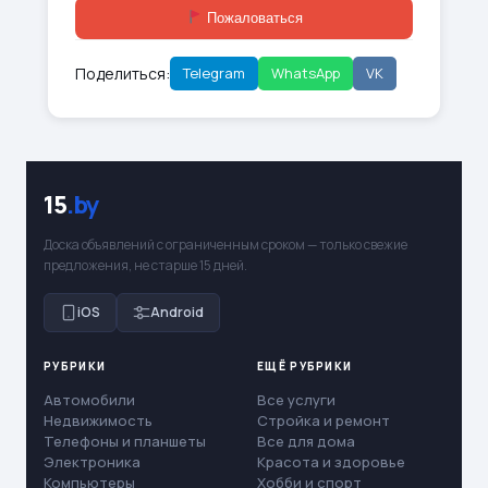
Пожаловаться
Поделиться:
Telegram
WhatsApp
VK
15
.by
Доска объявлений с ограниченным сроком — только свежие
предложения, не старше 15 дней.
iOS
Android
РУБРИКИ
ЕЩЁ РУБРИКИ
Автомобили
Все услуги
Недвижимость
Стройка и ремонт
Телефоны и планшеты
Все для дома
Электроника
Красота и здоровье
Компьютеры
Хобби и спорт