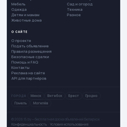
Мебель
Сад и огород
Одежда
Техника
Детям и мамам
Разное
Животные дома
О САЙТЕ
О проекте
Подать объявление
Правила размещения
Безопасные сделки
Помощь и FAQ
Контакты
Реклама на сайте
API для партнёров
Минск
Витебск
Брест
Гродно
ГОРОДА
Гомель
Могилёв
© 2026 15.by — бесплатная доска объявлений Беларуси. ·
Конфиденциальность
·
Условия использования