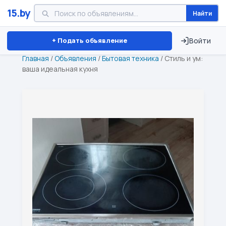
15.by
Найти
Минск
Витебск
Брест
⏱ ТОЛЬКО 15 ДНЕЙ
+ Подать объявление
Войти
Главная
/
Объявления
/
Бытовая техника
/
Стиль и ум:
ваша идеальная кухня