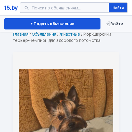
15.by
Найти
Минск
Витебск
Брест
⏱ ТОЛЬКО 15 ДНЕЙ
+ Подать объявление
Войти
Главная
/
Объявления
/
Животные
/
Йоркширский
терьер-чемпион для здорового потомства