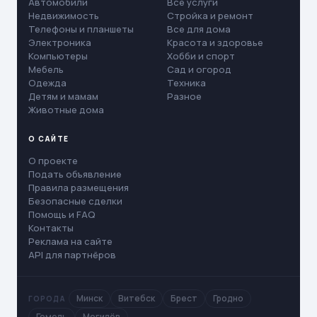
Автомобили
Все услуги
Недвижимость
Стройка и ремонт
Телефоны и планшеты
Все для дома
Электроника
Красота и здоровье
Компьютеры
Хобби и спорт
Мебель
Сад и огород
Одежда
Техника
Детям и мамам
Разное
Животные дома
О САЙТЕ
О проекте
Подать объявление
Правила размещения
Безопасные сделки
Помощь и FAQ
Контакты
Реклама на сайте
API для партнёров
Минск
Витебск
Брест
Гродно
ГОРОДА
Гомель
Могилёв