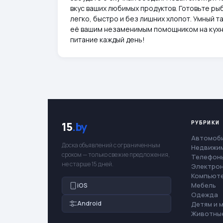
вкус ваших любимых продуктов. Готовьте ры
легко, быстро и без лишних хлопот. Умный т
её вашим незаменимым помощником на кухне
питание каждый день!
РУБРИКИ
15
.by
Автомоб
Доска объявлений с ограниченным
Недвижи
сроком — только свежие предложения,
Телефоны
не старше 15 дней.
Электро
Компьют
Мебель
iOS
Одежда
Android
Детям и 
Животны