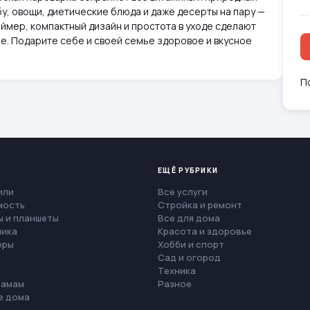
бу, овощи, диетические блюда и даже десерты на пару —
аймер, компактный дизайн и простота в уходе сделают
. Подарите себе и своей семье здоровое и вкусное
П
ЕЩЁ РУБРИКИ
или
Все услуги
мость
Стройка и ремонт
 и планшеты
Все для дома
ника
Красота и здоровье
еры
Хобби и спорт
Сад и огород
Техника
мамам
Разное
е дома