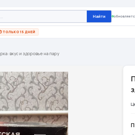
Найти
обновляетс
⏱ ТОЛЬКО 15 ДНЕЙ
рка: вкус и здоровье на пару
П
з
Ц
П