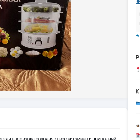
В
Р
К
еская пароварка сохраняет все витамины и природный