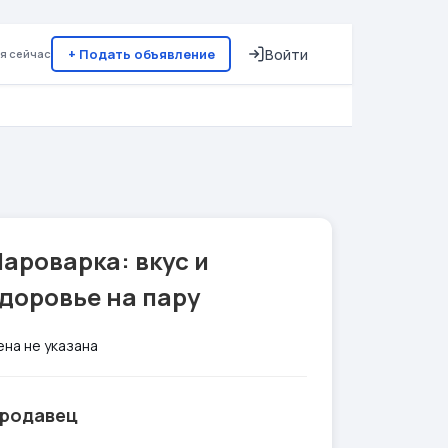
+ Подать объявление
Войти
я сейчас
ароварка: вкус и
доровье на пару
ена не указана
родавец