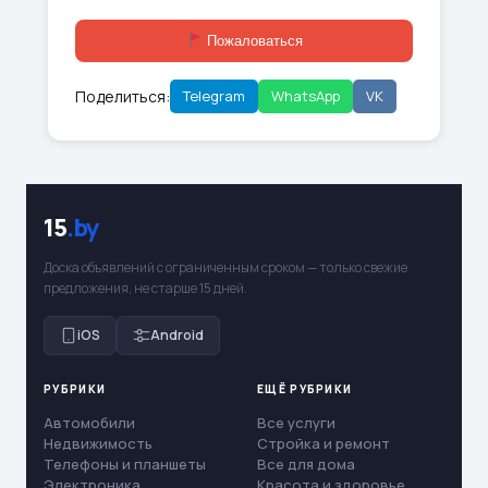
Пожаловаться
Поделиться:
Telegram
WhatsApp
VK
15
.by
Доска объявлений с ограниченным сроком — только свежие
предложения, не старше 15 дней.
iOS
Android
РУБРИКИ
ЕЩЁ РУБРИКИ
Автомобили
Все услуги
Недвижимость
Стройка и ремонт
Телефоны и планшеты
Все для дома
Электроника
Красота и здоровье