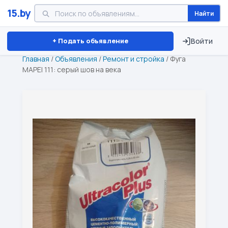
15.by
Найти
Минск
Витебск
Брест
⏱ ТОЛЬКО 15 ДНЕЙ
+ Подать объявление
Войти
Главная
/
Объявления
/
Ремонт и стройка
/
Фуга
MAPEI 111: серый шов на века