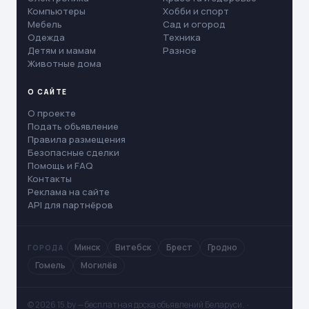
Компьютеры
Хобби и спорт
Мебель
Сад и огород
Одежда
Техника
Детям и мамам
Разное
Животные дома
О САЙТЕ
О проекте
Подать объявление
Правила размещения
Безопасные сделки
Помощь и FAQ
Контакты
Реклама на сайте
API для партнёров
Минск
Витебск
Брест
Гродно
ГОРОДА
Гомель
Могилёв
© 2026 15.by — бесплатная доска объявлений Беларуси. ·