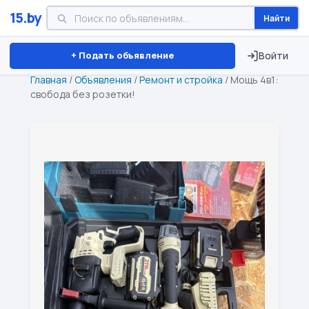
15.by
Найти
Минск
Витебск
Брест
⏱ ТОЛЬКО 15 ДНЕЙ
+ Подать объявление
Войти
Главная
/
Объявления
/
Ремонт и стройка
/
Мощь 4в1:
свобода без розетки!