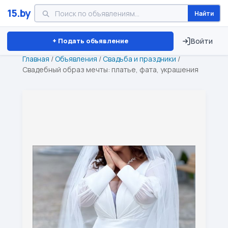
15.by
Найти
Минск
Витебск
Брест
⏱ ТОЛЬКО 15 ДНЕЙ
+ Подать объявление
Войти
Главная
/
Объявления
/
Свадьба и праздники
/
Свадебный образ мечты: платье, фата, украшения