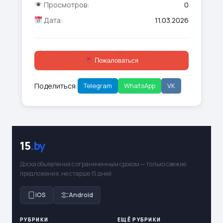
Просмотров:
0
Дата:
11.03.2026
Пожаловаться
Поделиться:
Telegram
WhatsApp
VK
15
.by
Доска объявлений с ограниченным сроком — только свежие
предложения, не старше 15 дней.
iOS
Android
РУБРИКИ
ЕЩЁ РУБРИКИ