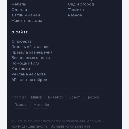
Мебель
Сад и огород
Одежда
Техника
Детям и мамам
Разное
Животные дома
О САЙТЕ
О проекте
Подать объявление
Правила размещения
Безопасные сделки
Помощь и FAQ
Контакты
Реклама на сайте
API для партнёров
Минск
Витебск
Брест
Гродно
ГОРОДА
Гомель
Могилёв
© 2026 15.by — бесплатная доска объявлений Беларуси. ·
Конфиденциальность
·
Условия использования