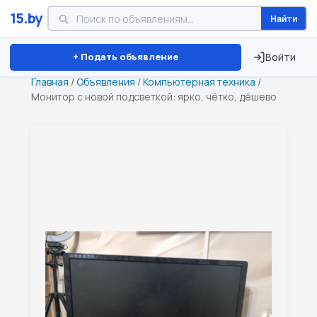
15.by
Найти
Минск
Витебск
Брест
⏱ ТОЛЬКО 15 ДНЕЙ
+ Подать объявление
Войти
Главная
/
Объявления
/
Компьютерная техника
/
Монитор с новой подсветкой: ярко, чётко, дёшево