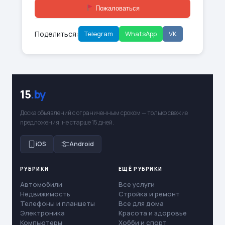
Пожаловаться
Поделиться:
Telegram
WhatsApp
VK
15
.by
Доска объявлений с ограниченным сроком — только свежие
предложения, не старше 15 дней.
iOS
Android
РУБРИКИ
ЕЩЁ РУБРИКИ
Автомобили
Все услуги
Недвижимость
Стройка и ремонт
Телефоны и планшеты
Все для дома
Электроника
Красота и здоровье
Компьютеры
Хобби и спорт