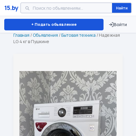
15.by
Найти
Минск
Витебск
Брест
⏱ ТОЛЬКО 15 ДНЕЙ
+ Подать объявление
Войти
Главная
/
Объявления
/
Бытовая техника
/
Надежная
LG 4 кг в Пушкине