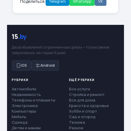
Поделиться:
Telegram
WhatsApp
VK
15
.by
Доска объявлений с ограниченным сроком — только свежие
предложения, не старше 15 дней.
iOS
Android
РУБРИКИ
ЕЩЁ РУБРИКИ
Автомобили
Все услуги
Недвижимость
Стройка и ремонт
Телефоны и планшеты
Все для дома
Электроника
Красота и здоровье
Компьютеры
Хобби и спорт
Мебель
Сад и огород
Одежда
Техника
Детям и мамам
Разное