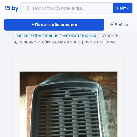
15.by
Найти
Минск
Витебск
Брест
⏱ ТОЛЬКО 15 ДНЕЙ
+ Подать объявление
Войти
Главная
/
Объявления
/
Бытовая техника
/
Готовьте
идеальные стейки дома на электрическом гриле