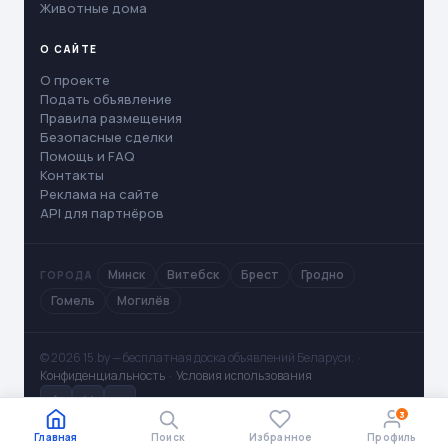
Животные дома
О САЙТЕ
О проекте
Подать объявление
Правила размещения
Безопасные сделки
Помощь и FAQ
Контакты
Реклама на сайте
API для партнёров
Минск
Витебск
Брест
Гродно
ГОРОДА
Гомель
Могилёв
© 2026 15.by — бесплатная доска объявлений Беларуси. ·
Конфиденциальность
·
Условия использования
✈
V
◻
3
Главная
Поиск
Избранное
Профиль