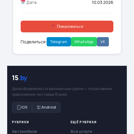
Дата:
10.03.2026
Пожаловаться
Поделиться:
Telegram
WhatsApp
VK
15
.by
Доска объявлений с ограниченным сроком — только свежие
предложения, не старше 15 дней.
iOS
Android
РУБРИКИ
ЕЩЁ РУБРИКИ
Автомобили
Все услуги