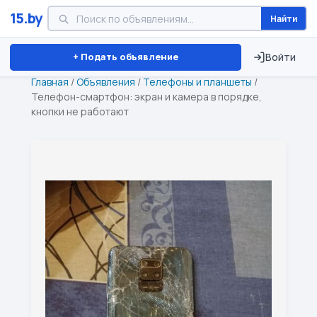
15.by
Найти
Минск
Витебск
Брест
⏱ ТОЛЬКО 15 ДНЕЙ
+ Подать объявление
Войти
Главная
/
Объявления
/
Телефоны и планшеты
/
Телефон-смартфон: экран и камера в порядке,
кнопки не работают