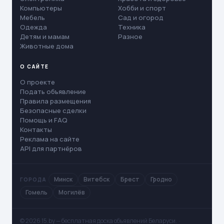
Компьютеры
Хобби и спорт
Мебель
Сад и огород
Одежда
Техника
Детям и мамам
Разное
Животные дома
О САЙТЕ
О проекте
Подать объявление
Правила размещения
Безопасные сделки
Помощь и FAQ
Контакты
Реклама на сайте
API для партнёров
Минск
Витебск
Брест
Гродно
ГОРОДА
Гомель
Могилёв
© 2026 15.by — бесплатная доска объявлений Беларуси. ·