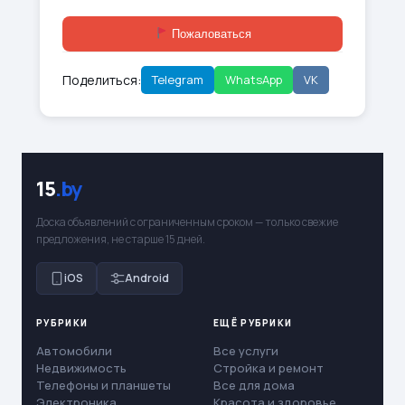
Пожаловаться
Поделиться:
Telegram
WhatsApp
VK
15
.by
Доска объявлений с ограниченным сроком — только свежие
предложения, не старше 15 дней.
iOS
Android
РУБРИКИ
ЕЩЁ РУБРИКИ
Автомобили
Все услуги
Недвижимость
Стройка и ремонт
Телефоны и планшеты
Все для дома
Электроника
Красота и здоровье