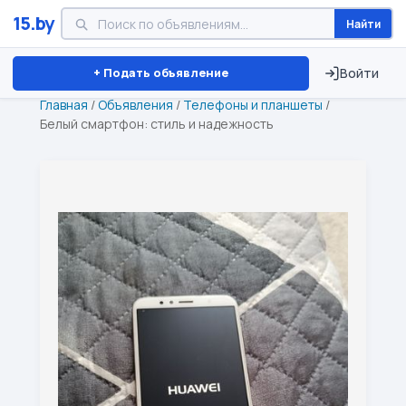
15.by
Найти
Минск
Витебск
Брест
⏱ ТОЛЬКО 15 ДНЕЙ
+ Подать объявление
Войти
Главная
/
Объявления
/
Телефоны и планшеты
/
Белый смартфон: стиль и надежность