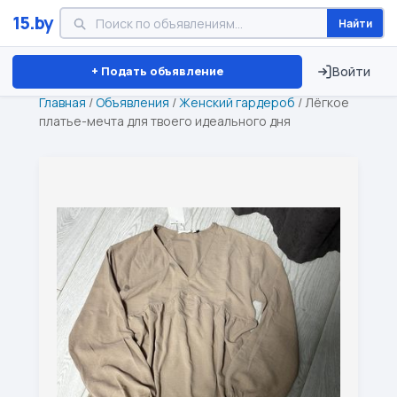
15.by
Найти
Минск
Витебск
Брест
⏱ ТОЛЬКО 15 ДНЕЙ
+ Подать объявление
Войти
Главная
/
Объявления
/
Женский гардероб
/
Лёгкое
платье-мечта для твоего идеального дня