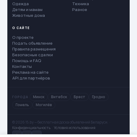
Одежда
Техника
Детям и мамам
Разное
Животные дома
О САЙТЕ
О проекте
Подать объявление
Правила размещения
Безопасные сделки
Помощь и FAQ
Контакты
Реклама на сайте
API для партнёров
Минск
Витебск
Брест
Гродно
ГОРОДА
Гомель
Могилёв
© 2026 15.by — бесплатная доска объявлений Беларуси. ·
Конфиденциальность
·
Условия использования
✈
V
◻