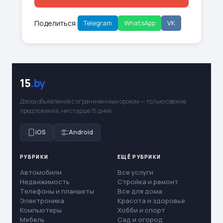
Поделиться:
Telegram
WhatsApp
VK
15
.by
Доска объявлений с ограниченным сроком — только свежие
предложения, не старше 15 дней.
iOS
Android
РУБРИКИ
ЕЩЁ РУБРИКИ
Автомобили
Все услуги
Недвижимость
Стройка и ремонт
Телефоны и планшеты
Все для дома
Электроника
Красота и здоровье
Компьютеры
Хобби и спорт
Мебель
Сад и огород