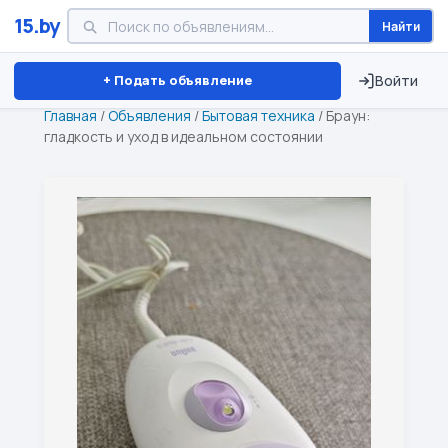
15.by
Найти
Минск
Витебск
Брест
⏱ ТОЛЬКО 15 ДНЕЙ
+ Подать объявление
Войти
Главная
/
Объявления
/
Бытовая техника
/
Браун:
гладкость и уход в идеальном состоянии