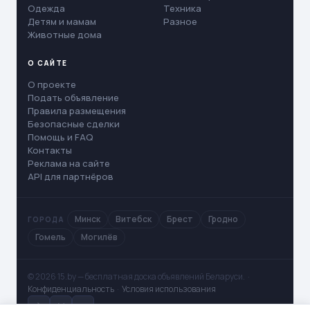
Одежда
Техника
Детям и мамам
Разное
Животные дома
О САЙТЕ
О проекте
Подать объявление
Правила размещения
Безопасные сделки
Помощь и FAQ
Контакты
Реклама на сайте
API для партнёров
Минск
Витебск
Брест
Гродно
ГОРОДА
Гомель
Могилёв
© 2026 15.by — бесплатная доска объявлений Беларуси. ·
Конфиденциальность
·
Условия использования
✈
V
◻