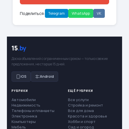
Поделиться:
Telegram
WhatsApp
VK
15
.by
Доска объявлений с ограниченным сроком — только свежие
предложения, не старше 15 дней.
iOS
Android
РУБРИКИ
ЕЩЁ РУБРИКИ
Автомобили
Все услуги
Недвижимость
Стройка и ремонт
Телефоны и планшеты
Все для дома
Электроника
Красота и здоровье
Компьютеры
Хобби и спорт
Мебель
Сад и огород