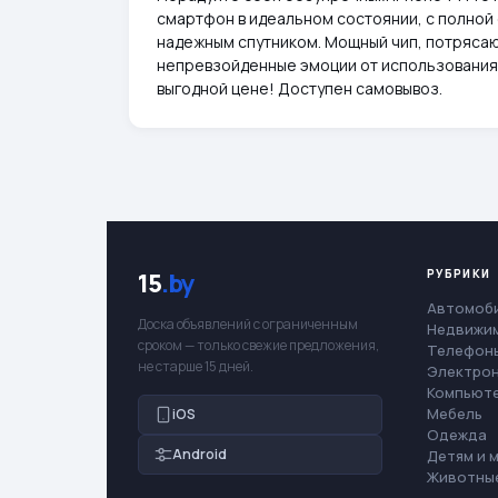
смартфон в идеальном состоянии, с полной
надежным спутником. Мощный чип, потрясаю
непревзойденные эмоции от использования.
выгодной цене! Доступен самовывоз.
РУБРИКИ
15
.by
Автомоб
Доска объявлений с ограниченным
Недвижи
сроком — только свежие предложения,
Телефоны
не старше 15 дней.
Электро
Компьют
Мебель
iOS
Одежда
Android
Детям и 
Животны