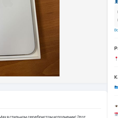
В
Р
К
 Max в стильном серебристом исполнении! Этот