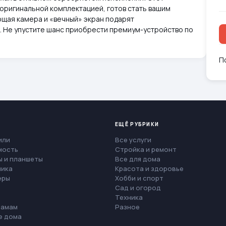
 оригинальной комплектацией, готов стать вашим
щая камера и «вечный» экран подарят
 Не упустите шанс приобрести премиум-устройство по
П
ЕЩЁ РУБРИКИ
или
Все услуги
мость
Стройка и ремонт
 и планшеты
Все для дома
ника
Красота и здоровье
еры
Хобби и спорт
Сад и огород
Техника
мамам
Разное
е дома