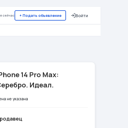
+ Подать объявление
Войти
я сейчас
Phone 14 Pro Max:
еребро. Идеал.
ена не указана
родавец