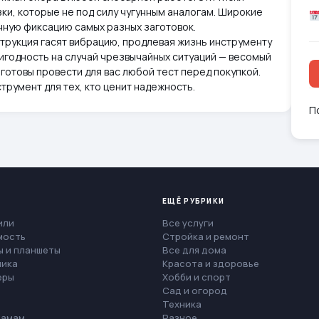
ки, которые не под силу чугунным аналогам. Широкие
чную фиксацию самых разных заготовок.
нструкция гасят вибрацию, продлевая жизнь инструменту
игодность на случай чрезвычайных ситуаций — весомый
 готовы провести для вас любой тест перед покупкой.
трумент для тех, кто ценит надежность.
П
ЕЩЁ РУБРИКИ
или
Все услуги
мость
Стройка и ремонт
 и планшеты
Все для дома
ника
Красота и здоровье
еры
Хобби и спорт
Сад и огород
Техника
мамам
Разное