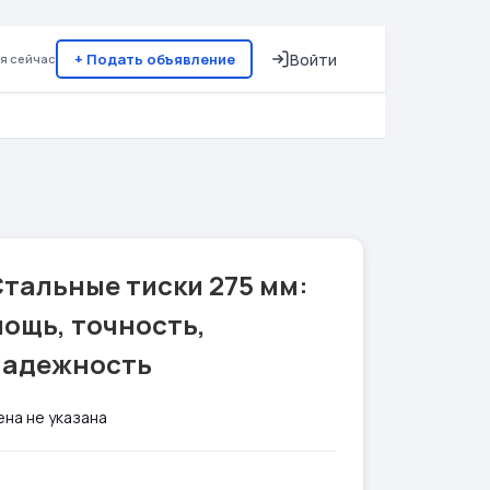
+ Подать объявление
Войти
я сейчас
тальные тиски 275 мм:
ощь, точность,
надежность
ена не указана