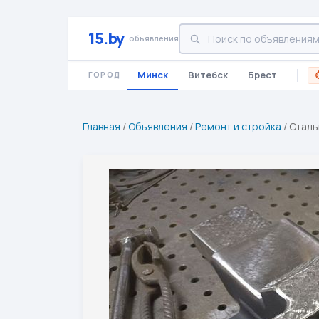
15.by
объявления
Минск
Витебск
Брест
ГОРОД
Главная
/
Объявления
/
Ремонт и стройка
/
Сталь