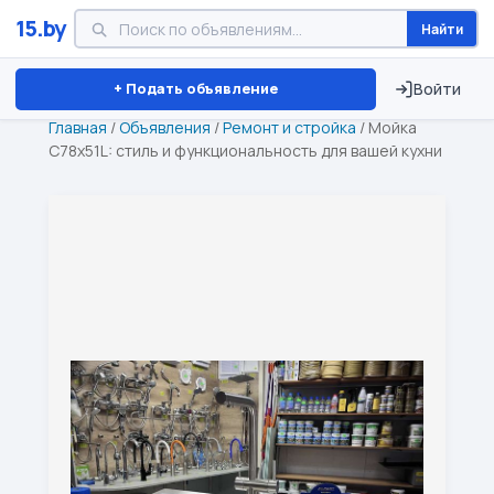
15.by
Найти
Минск
Витебск
Брест
⏱ ТОЛЬКО 15 ДНЕЙ
+ Подать объявление
Войти
Главная
/
Объявления
/
Ремонт и стройка
/
Мойка
С78х51L: стиль и функциональность для вашей кухни