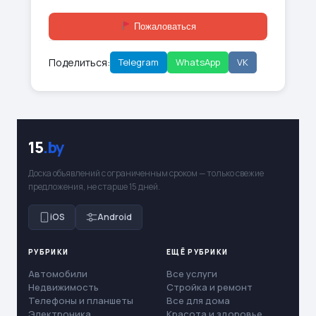
Пожаловаться
Поделиться:
Telegram
WhatsApp
VK
15
.by
Доска объявлений с ограниченным сроком — только свежие
предложения, не старше 15 дней.
iOS
Android
РУБРИКИ
ЕЩЁ РУБРИКИ
Автомобили
Все услуги
Недвижимость
Стройка и ремонт
Телефоны и планшеты
Все для дома
Электроника
Красота и здоровье