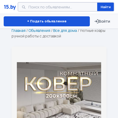
15.by
Найти
Минск
Витебск
Брест
⏱ ТОЛЬКО 15 ДНЕЙ
+ Подать объявление
Войти
Главная
/
Объявления
/
Все для дома
/
Уютные ковры
ручной работы с доставкой