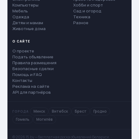
Компьютеры
Хобби и спорт
Мебель
Сад и огород
Одежда
Техника
Детям и мамам
Разное
Животные дома
О САЙТЕ
О проекте
Подать объявление
Правила размещения
Безопасные сделки
Помощь и FAQ
Контакты
Реклама на сайте
API для партнёров
Минск
Витебск
Брест
Гродно
ГОРОДА
Гомель
Могилёв
© 2026 15.by — бесплатная доска объявлений Беларуси. ·