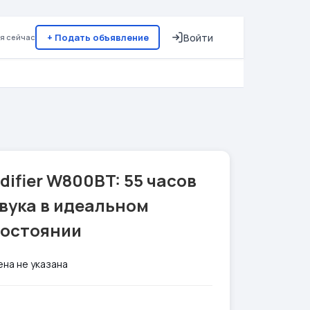
+ Подать объявление
Войти
я сейчас
difier W800BT: 55 часов
вука в идеальном
состоянии
ена не указана