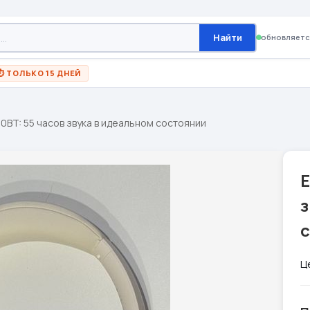
Найти
обновляетс
⏱ ТОЛЬКО 15 ДНЕЙ
00BT: 55 часов звука в идеальном состоянии
E
з
Ц