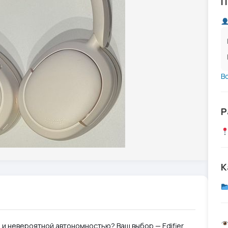
П
В
Р
К
и невероятной автономностью? Ваш выбор — Edifier