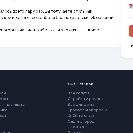
ались всего пару раз. Вы получаете стильный
адкой и до 55 часов работы без подзарядки! Идеальный
и и оригинальный кабель для зарядки. Отличное
П
ЕЩЁ РУБРИКИ
или
Все услуги
мость
Стройка и ремонт
 и планшеты
Все для дома
ника
Красота и здоровье
еры
Хобби и спорт
Сад и огород
Техника
мамам
Разное