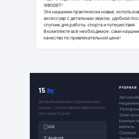
W800BT!
Эти наушники практически новые, использов
аксессуар с детальным звуком, удобной пос
спутник для работы, спорта и путешествий.
В комплекте всё необходимое: сами наушник
качество по привлекательной цене!
РУБРИКИ
15
.by
Автомоб
Доска объявлений с ограниченным
Недвижи
сроком — только свежие предложения,
Телефоны
не старше 15 дней.
Электро
Компьют
Мебель
iOS
Одежда
Android
Детям и 