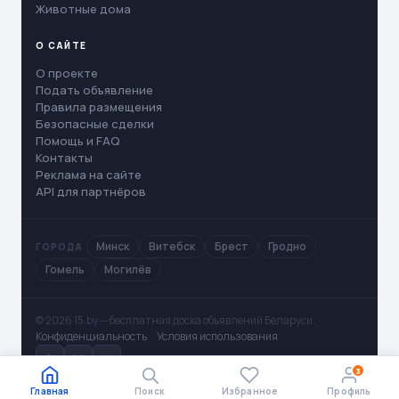
Животные дома
О САЙТЕ
О проекте
Подать объявление
Правила размещения
Безопасные сделки
Помощь и FAQ
Контакты
Реклама на сайте
API для партнёров
Минск
Витебск
Брест
Гродно
ГОРОДА
Гомель
Могилёв
© 2026 15.by — бесплатная доска объявлений Беларуси. ·
Конфиденциальность
·
Условия использования
✈
V
◻
3
Главная
Поиск
Избранное
Профиль