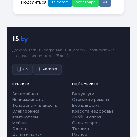
Поделиться:
Telegram
WhatsApp
VK
15
.by
Доска объявлений с ограниченным сроком — только свежие
предложения, не старше 15 дней.
iOS
Android
РУБРИКИ
ЕЩЁ РУБРИКИ
Автомобили
Все услуги
Недвижимость
Стройка и ремонт
Телефоны и планшеты
Все для дома
Электроника
Красота и здоровье
Компьютеры
Хобби и спорт
Мебель
Сад и огород
Одежда
Техника
Детям и мамам
Разное