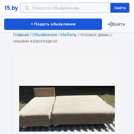
15.by
Найти
Минск
Витебск
Брест
⏱ ТОЛЬКО 15 ДНЕЙ
+ Подать объявление
Войти
Главная
/
Объявления
/
Мебель
/
Угловой диван с
нишами и раскладкой