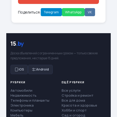
Поделиться:
Telegram
WhatsApp
VK
15
.by
Доска объявлений с ограниченным сроком — только свежие
предложения, не старше 15 дней.
iOS
Android
РУБРИКИ
ЕЩЁ РУБРИКИ
Автомобили
Все услуги
Недвижимость
Стройка и ремонт
Телефоны и планшеты
Все для дома
Электроника
Красота и здоровье
Компьютеры
Хобби и спорт
Мебель
Сад и огород