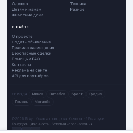
Одежда
Техника
Детям и мамам
Разное
Животные дома
О САЙТЕ
О проекте
Подать объявление
Правила размещения
Безопасные сделки
Помощь и FAQ
Контакты
Реклама на сайте
API для партнёров
Минск
Витебск
Брест
Гродно
ГОРОДА
Гомель
Могилёв
© 2026 15.by — бесплатная доска объявлений Беларуси. ·
Конфиденциальность
·
Условия использования
✈
V
◻