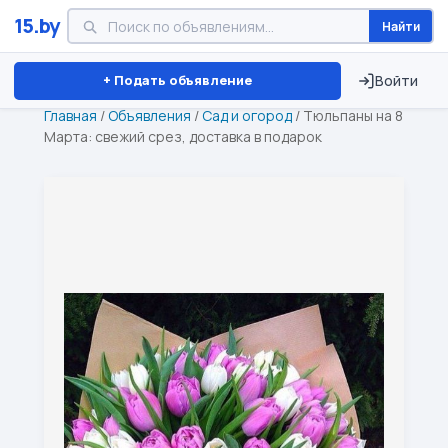
15.by
Найти
Минск
Витебск
Брест
⏱ ТОЛЬКО 15 ДНЕЙ
+ Подать объявление
Войти
Главная
/
Объявления
/
Сад и огород
/
Тюльпаны на 8
Марта: свежий срез, доставка в подарок