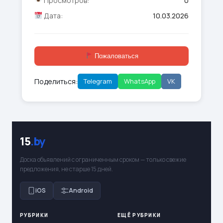
Просмотров:
0
Дата:
10.03.2026
Пожаловаться
Поделиться:
Telegram
WhatsApp
VK
15
.by
Доска объявлений с ограниченным сроком — только свежие
предложения, не старше 15 дней.
iOS
Android
РУБРИКИ
ЕЩЁ РУБРИКИ