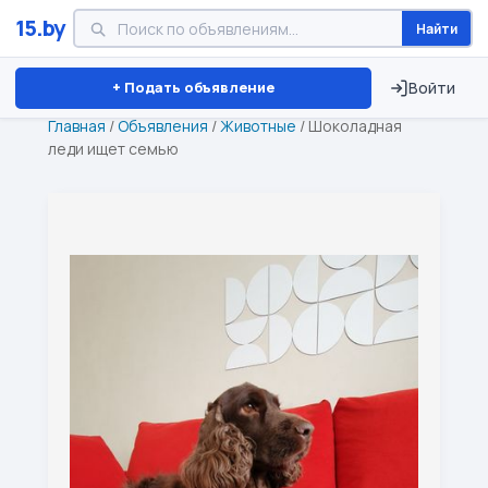
15.by
Найти
Минск
Витебск
Брест
⏱ ТОЛЬКО 15 ДНЕЙ
+ Подать объявление
Войти
Главная
/
Объявления
/
Животные
/
Шоколадная
леди ищет семью