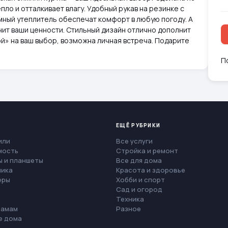
ло и отталкивает влагу. Удобный рукав на резинке с
мный утеплитель обеспечат комфорт в любую погоду. А
нит ваши ценности. Стильный дизайн отлично дополнит
й» на ваш выбор, возможна личная встреча. Подарите
П
ЕЩЁ РУБРИКИ
или
Все услуги
мость
Стройка и ремонт
 и планшеты
Все для дома
ника
Красота и здоровье
еры
Хобби и спорт
Сад и огород
Техника
мамам
Разное
е дома