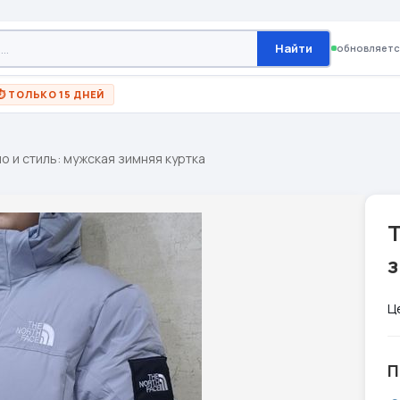
Найти
обновляетс
⏱ ТОЛЬКО 15 ДНЕЙ
о и стиль: мужская зимняя куртка
Т
з
Ц
П