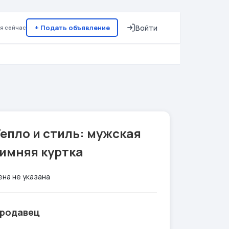
+ Подать объявление
Войти
я сейчас
епло и стиль: мужская
имняя куртка
ена не указана
родавец