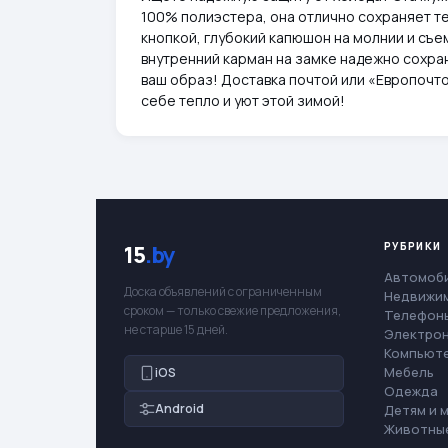
100% полиэстера, она отлично сохраняет теп
кнопкой, глубокий капюшон на молнии и съе
внутренний карман на замке надежно сохра
ваш образ! Доставка почтой или «Европочто
себе тепло и уют этой зимой!
РУБРИКИ
15
.by
Автомоб
Доска объявлений с ограниченным
Недвижи
сроком — только свежие предложения,
Телефоны
не старше 15 дней.
Электро
Компьют
Мебель
iOS
Одежда
Android
Детям и 
Животны