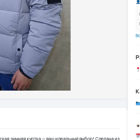
В
Р
К
ская зимняя куртка — ваш идеальный выбор! Сделана из