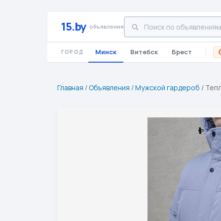
15.by
объявления
Минск
Витебск
Брест
ГОРОД
Главная
/
Объявления
/
Мужской гардероб
/
Тепл