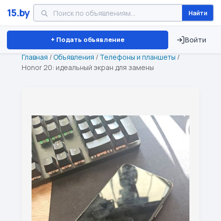
15.by
Найти
Минск
Витебск
Брест
⏱ ТОЛЬКО 15 ДНЕЙ
+ Подать объявление
Войти
Главная
/
Объявления
/
Телефоны и планшеты
/
Honor 20: идеальный экран для замены