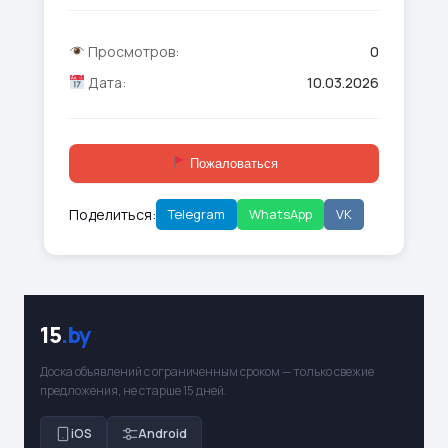
Просмотров:
0
Дата:
10.03.2026
Пожаловаться
Поделиться:
Telegram
WhatsApp
VK
15
.by
Доска объявлений с ограниченным сроком — только свежие
предложения, не старше 15 дней.
iOS
Android