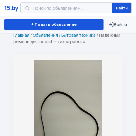
15.by
Найти
Минск
Витебск
Брест
⏱ ТОЛЬКО 15 ДНЕЙ
+ Подать объявление
Войти
Главная
/
Объявления
/
Бытовая техника
/
Надежный
ремень для Indesit — тихая работа