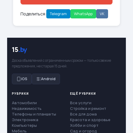
Поделиться:
Telegram
WhatsApp
VK
15
.by
Доска объявлений с ограниченным сроком — только свежие
предложения, не старше 15 дней.
iOS
Android
РУБРИКИ
ЕЩЁ РУБРИКИ
Автомобили
Все услуги
Недвижимость
Стройка и ремонт
Телефоны и планшеты
Все для дома
Электроника
Красота и здоровье
Компьютеры
Хобби и спорт
Мебель
Сад и огород