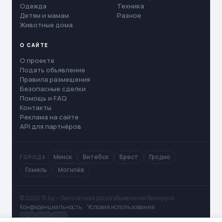
Одежда
Техника
Детям и мамам
Разное
Животные дома
О САЙТЕ
О проекте
Подать объявление
Правила размещения
Безопасные сделки
Помощь и FAQ
Контакты
Реклама на сайте
API для партнёров
Минск
Витебск
Брест
Гродно
ГОРОДА
Гомель
Могилёв
© 2026 15.by — бесплатная доска объявлений Беларуси. ·
Конфиденциальность
·
Условия использования
✈
V
◻