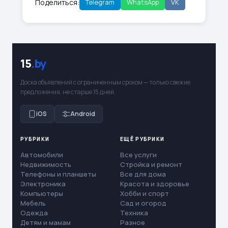
Поделиться:
Telegram
WhatsApp
VK
15
.by
Доска объявлений с ограниченным сроком — только свежие
предложения, не старше 15 дней.
iOS
Android
РУБРИКИ
ЕЩЁ РУБРИКИ
Автомобили
Все услуги
Недвижимость
Стройка и ремонт
Телефоны и планшеты
Все для дома
Электроника
Красота и здоровье
Компьютеры
Хобби и спорт
Мебель
Сад и огород
Одежда
Техника
Детям и мамам
Разное